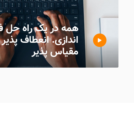
همه در یک راه حل فر
اندازی. انعطاف پذیر ،
مقیاس پذیر