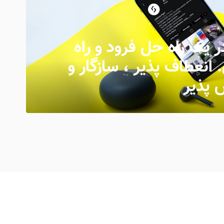
 یک راه حل فرود و راه
. انعطاف پذیر ، سازگار و
 پذیر