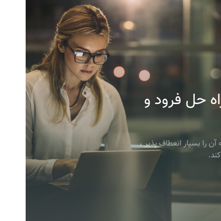
ه حل فرود و
 آن را بسیار انعطاف پذیر ،
ند.