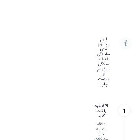
لورم
ایپسوم
متن
ساختگی
با تولید
سادگی
نامفهوم
از
صنعت
چاپ.
API خود
را ثبت
کنید
علاقه
مند به
حل
مشکلات