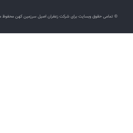
© تمامی حقوق وبسایت برای شرکت زعفران اصیل سرزمین کهن محفوظ می باش