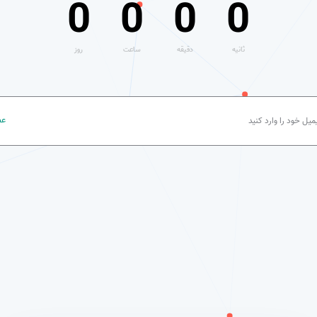
0
0
0
0
:
:
:
ثانیه
دقیقه
ساعت
روز
عض