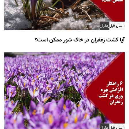
۱ سال قبل
زعفران
آیا کشت زعفران در خاک شور ممکن است؟
۱ سال قبل
زعفران