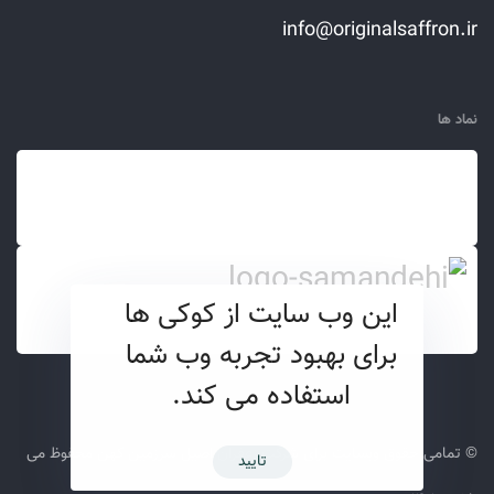
info@originalsaffron.ir
نماد ها
این وب سایت از کوکی ها
برای بهبود تجربه وب شما
استفاده می کند.
© تمامی حقوق وبسایت برای شرکت زعفران اصیل سرزمین کهن محفوظ می
تایید