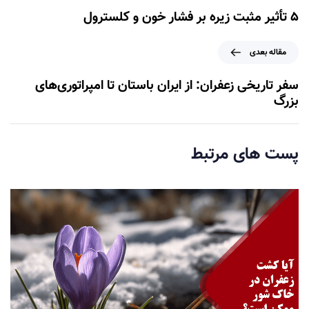
ا
۵ تأثیر مثبت زیره بر فشار خون و کلسترول
ل
ه
م
مقاله بعدی
ق
ق
ب
ا
سفر تاریخی زعفران: از ایران باستان تا امپراتوری‌های
ل
ل
بزرگ
ی
ه
ب
ع
پست های مرتبط
د
ی