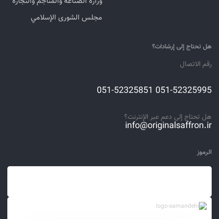
وزارة الصناعة والمناجم والتجارة
مجلس الشورى الإسلامي
هل تحتاج إلى إرشادات؟
رقم الاتصال
051-52325995 051-52325851
هل تحتاج إلى دعم عبر الإنترنت؟
info@originalsaffron.ir
الرموز