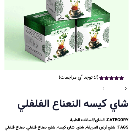
(لا توجد أي مراجعات)
2
تم التقييم بـ
5.00
من 5
بناءً على
شاي كيسه النعناع الفلفلي
تقييم
من
العملاء
CATEGORY:
الشاي/النباتات الطبية
TAGS:
شاي أرض العريقة
,
شای
,
شای کیسه
,
شای نعناع فلفلي
,
نعناع فلفلي