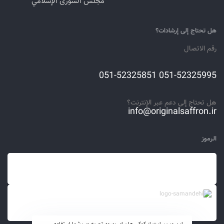
مجلس الشورى الإسلامي
هل تحتاج إلى إرشادات؟
رقم الاتصال
051-52325995 051-52325851
هل تحتاج إلى دعم عبر الإنترنت؟
info@originalsaffron.ir
الرموز