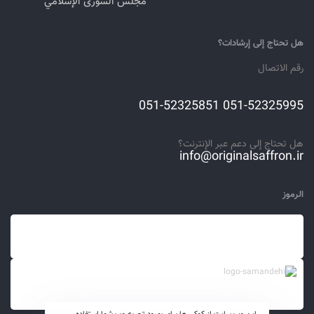
مجلس الشورى الإسلامي
هل تحتاج إلى إرشادات؟
رقم الاتصال
051-52325995 051-52325851
هل تحتاج إلى دعم عبر الإنترنت؟
info@originalsaffron.ir
الرموز