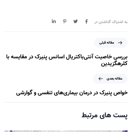
به اشتراک گذاشتن در
م
مقاله قبلی
ق
ا
بررسی خاصیت آنتی‌باکتریال اسانس پنیرک در مقایسه با
ل
کلرهگزیدین
ه
ق
م
مقاله بعدی
ب
ق
ل
ا
خواص پنیرک در درمان بیماری‌های تنفسی و گوارشی
ی
ل
ه
ب
پست های مرتبط
ع
د
ی