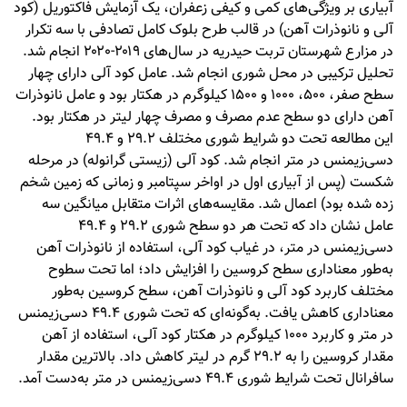
آبیاری بر ویژگی‌های کمی و کیفی زعفران، یک آزمایش فاکتوریل (کود
آلی و نانوذرات آهن) در قالب طرح بلوک کامل تصادفی با سه تکرار
در مزارع شهرستان تربت حیدریه در سال‌های ۲۰۱۹-۲۰۲۰ انجام شد.
تحلیل ترکیبی در محل شوری انجام شد. عامل کود آلی دارای چهار
سطح صفر، ۵۰۰، ۱۰۰۰ و ۱۵۰۰ کیلوگرم در هکتار بود و عامل نانوذرات
آهن دارای دو سطح عدم مصرف و مصرف چهار لیتر در هکتار بود.
این مطالعه تحت دو شرایط شوری مختلف ۲۹.۲ و ۴۹.۴
دسی‌زیمنس در متر انجام شد. کود آلی (زیستی گرانوله) در مرحله
شکست (پس از آبیاری اول در اواخر سپتامبر و زمانی که زمین شخم
زده شده بود) اعمال شد. مقایسه‌های اثرات متقابل میانگین سه
عامل نشان داد که تحت هر دو سطح شوری ۲۹.۲ و ۴۹.۴
دسی‌زیمنس در متر، در غیاب کود آلی، استفاده از نانوذرات آهن
به‌طور معناداری سطح کروسین را افزایش داد؛ اما تحت سطوح
مختلف کاربرد کود آلی و نانوذرات آهن، سطح کروسین به‌طور
معناداری کاهش یافت. به‌گونه‌ای که تحت شوری ۴۹.۴ دسی‌زیمنس
در متر و کاربرد ۱۰۰۰ کیلوگرم در هکتار کود آلی، استفاده از آهن
مقدار کروسین را به ۲۹.۲ گرم در لیتر کاهش داد. بالاترین مقدار
سافرانال تحت شرایط شوری ۴۹.۴ دسی‌زیمنس در متر به‌دست آمد.