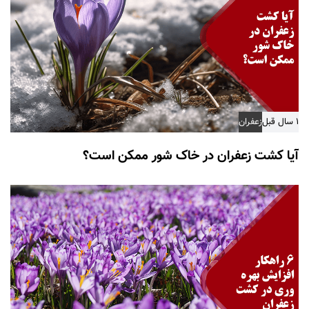
۱ سال قبل
زعفران
آیا کشت زعفران در خاک شور ممکن است؟