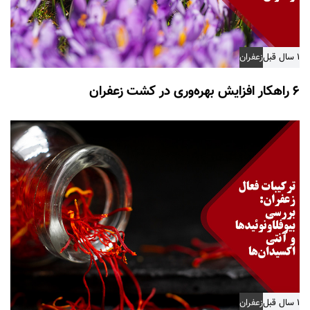
۱ سال قبل
زعفران
۶ راهکار افزایش بهره‌وری در کشت زعفران
۱ سال قبل
زعفران