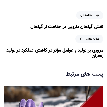
م
مقاله قبلی
ق
ا
نقش گیاهان دارویی در حفاظت از گیاهان
ل
ه
م
مقاله بعدی
ق
ق
ب
ا
مروری بر تولید و عوامل مؤثر در کاهش عملکرد در تولید
ل
ل
زعفران
ی
ه
ب
ع
پست های مرتبط
د
ی