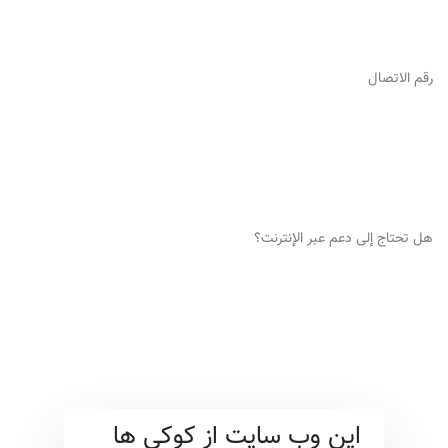
هل تحتاج إلى إرشادات؟
رقم الاتصال
051-52325995 051-52325851
هل تحتاج إلى دعم عبر الإنترنت؟
info@originalsaffron.ir
الرموز
این وب سایت از کوکی ها