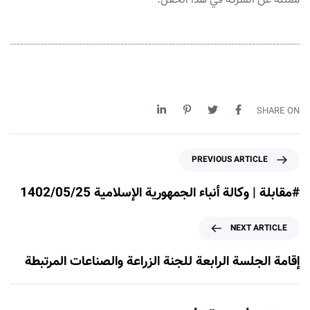
ممثلة عن الشركة في هذا الحفل.
SHARE ON
P
PREVIOUS ARTICLE
r
e
#مقابلة | وكالة أنباء الجمهورية الإسلامية 1402/05/25
v
i
N
NEXT ARTICLE
o
e
u
x
إقامة الجلسة الرابعة للجنة الزراعة والصناعات المرتبطة
s
t
A
A
r
r