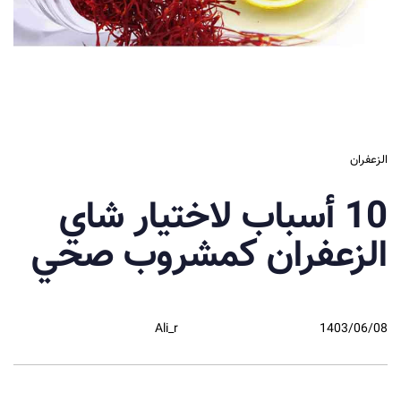
الزعفران
10 أسباب لاختيار شاي
الزعفران كمشروب صحي
Ali_r
1403/06/08