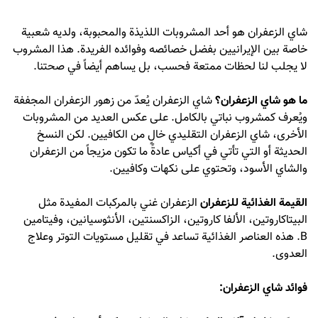
شاي الزعفران هو أحد المشروبات اللذيذة والمحبوبة، ولديه شعبية
خاصة بين الإيرانيين بفضل خصائصه وفوائده الفريدة. هذا المشروب
لا يجلب لنا لحظات ممتعة فحسب، بل يساهم أيضاً في صحتنا.
ما هو شاي الزعفران؟
شاي الزعفران يُعدّ من زهور الزعفران المجففة
ويُعرف كمشروب نباتي بالكامل. على عكس العديد من المشروبات
الأخرى، شاي الزعفران التقليدي خالٍ من الكافيين. لكن النسخ
الحديثة أو التي تأتي في أكياس عادةً ما تكون مزيجاً من الزعفران
والشاي الأسود، وتحتوي على نكهات وكافيين.
القيمة الغذائية للزعفران
الزعفران غني بالمركبات المفيدة مثل
البيتاكاروتين، الألفا كاروتين، الزاكسنتين، الأنثوسيانين، وفيتامين
B. هذه العناصر الغذائية تساعد في تقليل مستويات التوتر وعلاج
العدوى.
فوائد شاي الزعفران: