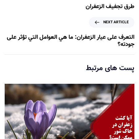
e
طرق تجفيف الزعفران
v
i
N
NEXT ARTICLE
o
e
u
x
التعرف على عيار الزعفران: ما هي العوامل التي تؤثر على
s
t
جودته؟
A
A
r
r
t
t
پست های مرتبط
i
i
c
c
l
l
e
e