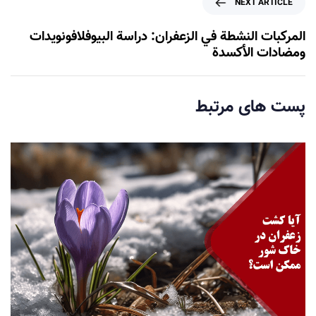
NEXT ARTICLE
u
e
s
x
المركبات النشطة في الزعفران: دراسة البيوفلافونويدات
A
t
ومضادات الأكسدة
r
A
t
r
i
t
پست های مرتبط
c
i
l
c
e
l
e