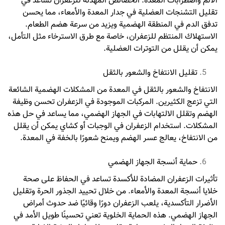
الألم واضطرابات المعدة. الخصائص المهدئة للزعفران تساعد في
تقليل التشنجات العضلية في جدار المعدة والأمعاء، مما يحسن
تدفق الدم في المنطقة الهضمية ويزيد من سرعة هضم الطعام.
الاستهلاك المنتظم للزعفران، خاصة مع طرق الاسترخاء مثل التأمل،
يمكن أن يقلل من التوترات العضلية.
تقليل الانتفاخ والشعور بالثقل
الانتفاخ والشعور بالثقل في المعدة من المشكلات الهضمية الشائعة
التي تزعج الكثيرين. المركبات الموجودة في الزعفران تحسن وظيفة
الهضم وتقلل الالتهابات في الجهاز الهضمي، مما يساعد في حل هذه
المشكلات. استخدام الزعفران في الوجبات أو كشاي يمكن أن يقلل
من الانتفاخ، يعالج عسر الهضم ويمنح شعورًا بالخفة في المعدة.
حماية أنسجة الجهاز الهضمي
تأثيرات الزعفران المضادة للأكسدة تساعد في الحفاظ على صحة
خلايا أنسجة المعدة والأمعاء. من خلال تحييد الجذور الحرة وتقليل
الأضرار التأكسدية، يلعب الزعفران دورًا وقائيًا ضد حدوث أمراض
الجهاز الهضمي. هذه الحماية الخلوية تعني تحسينًا طويل الأمد في