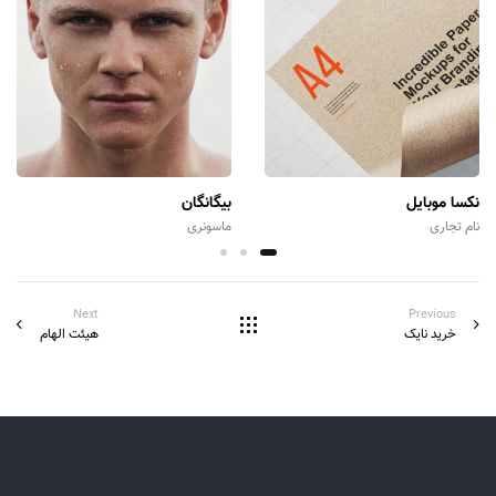
نکسا موبایل
بیگانگان
نام تجاری
ماسونری
Next
Previous
خرید نایک
هیئت الهام