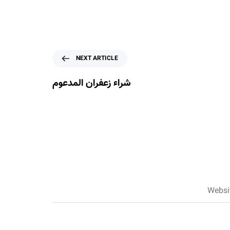
N
NEXT ARTICLE
e
x
شراء زعفران المدعوم
t
A
r
t
i
c
l
e