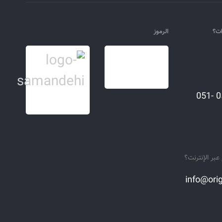
ات؟
الرموز
051-52325995 051-
بر الإنترنت؟
info@orig