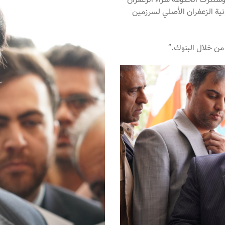
 وستترك الحكومة شراء الزعفران
نية الزعفران الأصلي لسرزمین
من خلال البنوك.”