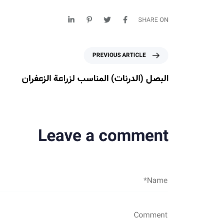
SHARE ON
P
PREVIOUS ARTICLE
r
e
البصل (الدرنات) المناسب لزراعة الزعفران
v
i
o
u
s
Leave a comment
A
r
t
i
c
l
e