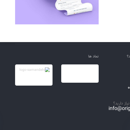
د؟
نماد ها
یاز دارید؟
info@orig