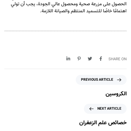
الحصول على مزرعة صحية ومحصول عالي الجودة، يجب أن تولي
اهتمامًا خاصًا للتسميد المنتظم والصيانة اللازمة.
SHARE ON
P
PREVIOUS ARTICLE
r
e
الکروسین
v
i
N
NEXT ARTICLE
o
e
u
x
خصائص علم الزعفران
s
t