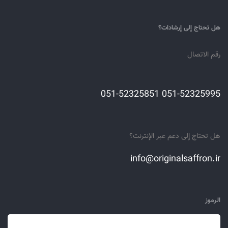
هل تحتاج إلى إرشادات؟
رقم الاتصال
051-52325995 051-52325851
هل تحتاج إلى دعم عبر الإنترنت؟
info@originalsaffron.ir
الرموز