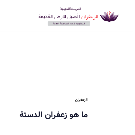
الزعفران
ما هو زعفران الدستة