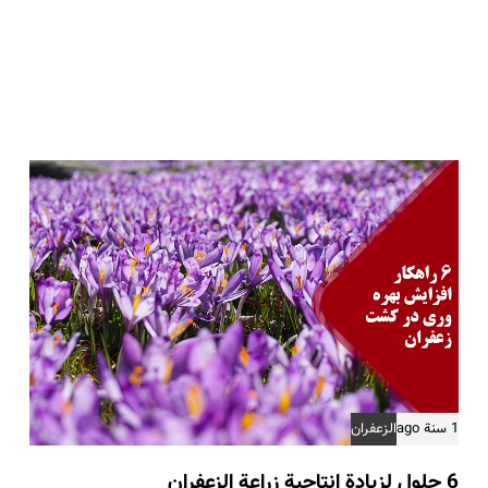
1 سنة ago
الزعفران
6 حلول لزيادة إنتاجية زراعة الزعفران