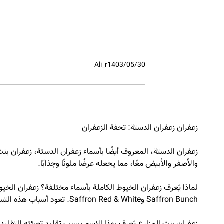
Ali_r
1403/05/30
زعفران زعفران الدستة: تحفة الزعفران
زعفران الدستة، المعروف أيضًا بأسماء زعفران الدستة، زعفران بنت 
والأصفر والأبيض معًا، مما يجعله عرضًا ملونًا وجذابًا.
لماذا يُعرف زعفران الخيوط الكاملة بأسماء مختلفة؟ زعفران الخيو
Saffron Bunch
وSaffron Red & White. تعود أسباب هذه التسميات إلى تاريخ وأساليب التقليدية في حصاد وتعبئة الزعفران.