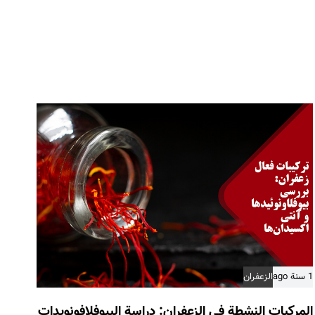
r
t
i
c
l
e
1 سنة ago
الزعفران
المركبات النشطة في الزعفران: دراسة البيوفلافونويدات