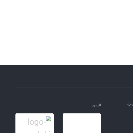
ات؟
الرموز