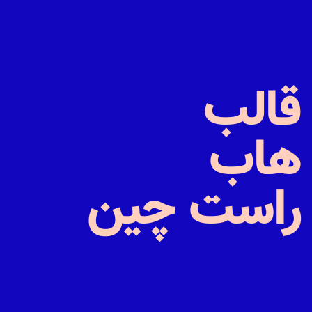
قالب
هاب
راست
چین